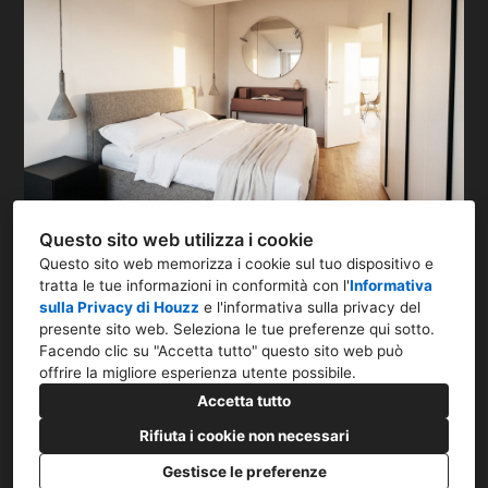
Questo sito web utilizza i cookie
Questo sito web memorizza i cookie sul tuo dispositivo e
tratta le tue informazioni in conformità con l'
Informativa
sulla Privacy di Houzz
e l'
informativa sulla privacy del
presente sito web
. Seleziona le tue preferenze qui sotto.
Via Mauro Macchi, 58, 20124 Milano MI
Facendo clic su "Accetta tutto" questo sito web può
offrire la migliore esperienza utente possibile.
393 953 1753
Accetta tutto
info@studio14.it
Rifiuta i cookie non necessari
Gestisce le preferenze