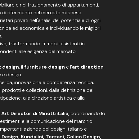
biliare e nel frazionamento di appartamenti,
o di riferimento nel mercato milanese.
etari privati nell'analisi del potenziale di ogni
tecnica ed economica e individuando le migliori
à.
ivo, trasformando immobili esistenti in
pondenti alle esigenze del mercato.
 design
, il
furniture design
e l'
art direction
 e design.
 ricerca, innovazione e competenza tecnica.
rodotti e collezioni, dalla definizione del
pazione, alla direzione artistica e alla
i
Art Director di Minottiitalia
, coordinando lo
allestimenti e la comunicazione del marchio.
mportanti aziende del design italiano e
i Design, Kundalini, Terzani, Colico Design,