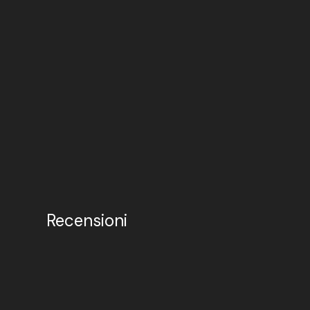
Recensioni
 anni ed ho avuto modo di eseguire i loro progetti, tra