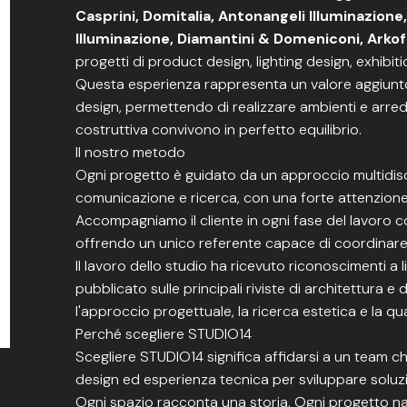
Casprini, Domitalia, Antonangeli Illuminazione
Illuminazione, Diamantini & Domeniconi, Arko
progetti di product design, lighting design, exhibiti
Questa esperienza rappresenta un valore aggiunto a
design, permettendo di realizzare ambienti e arredi
costruttiva convivono in perfetto equilibrio.
Il nostro metodo
Ogni progetto è guidato da un approccio multidisci
comunicazione e ricerca, con una forte attenzione ai
Accompagniamo il cliente in ogni fase del lavoro 
offrendo un unico referente capace di coordinare p
Il lavoro dello studio ha ricevuto riconoscimenti a 
pubblicato sulle principali riviste di architettura 
l'approccio progettuale, la ricerca estetica e la qual
Perché scegliere STUDIO14
Scegliere STUDIO14 significa affidarsi a un team c
design ed esperienza tecnica per sviluppare soluzio
Ogni spazio racconta una storia. Ogni progetto na